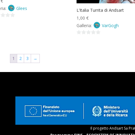
0
€
eria:
Glees
L’Italia Turrita di Andsart
1,00
€
Galleria:
VarGogh
0
su
5
1
2
3
→
Il progetto Andsart Sa Pra