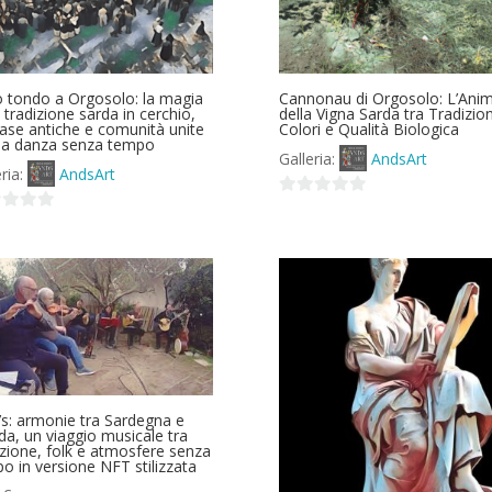
o tondo a Orgosolo: la magia
Cannonau di Orgosolo: L’Ani
a tradizione sarda in cerchio,
della Vigna Sarda tra Tradizio
case antiche e comunità unite
Colori e Qualità Biologica
na danza senza tempo
Galleria:
AndsArt
eria:
AndsArt
0
su
5
’s: armonie tra Sardegna e
nda, un viaggio musicale tra
izione, folk e atmosfere senza
o in versione NFT stilizzata