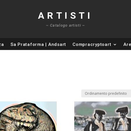
ARTISTI
~ Catalogo artisti ~
za
Sa Prataforma | Andsart
Compracryptoart
Are