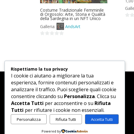
1,0
Gall
Costume Tradizionale Femminile
di Orgosolo: Arte, Storia e Qualità
della Sardegna in un NFT Unico
0
Galleria:
AndsArt
su
5
0
su
5
Rispettiamo la tua privacy
I cookie ci aiutano a migliorare la tua
esperienza, fornire contenuti personalizzati e
analizzare il traffico. Puoi scegliere quali cookie
consentire cliccando su
Personalizza
. Clicca su
Accetta Tutti
per acconsentire o su
Rifiuta
Tutti
per rifiutare i cookie non essenziali.
Personalizza
Rifiuta Tutti
Accetta Tutti
Powered by
Andsart.it partita iva 04130660923