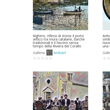
Alghero, riflessi di storia: il porto
Anti
antico tra mura catalane, barche
simb
tradizionali e il fascino senza
nura
tempo della Riviera del Corallo
una 
Galleria:
AndsArt
Gall
0
0
su
su
5
5