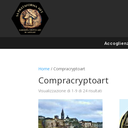
Accoglien
Home
/ Compracryptoart
Compracryptoart
Visualizzazione di 1-9 di 24 risultati