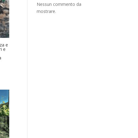
Nessun commento da
mostrare.
za e
i e
a