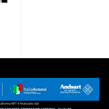
taforma NFT è finanziato dal