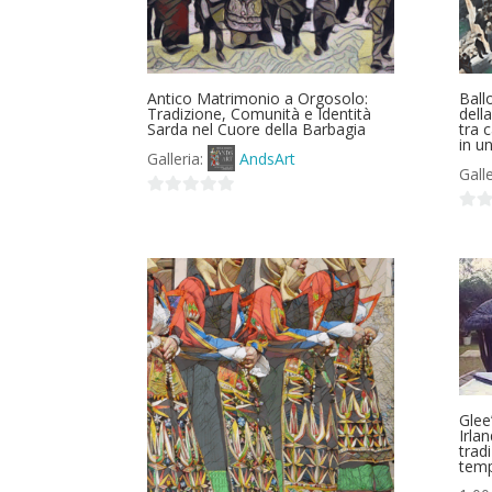
Antico Matrimonio a Orgosolo:
Ball
Tradizione, Comunità e Identità
dell
Sarda nel Cuore della Barbagia
tra 
in u
Galleria:
AndsArt
Gall
0
0
su
su
5
5
Glee
Irla
trad
temp