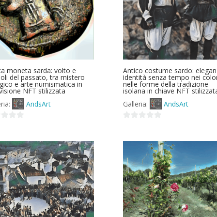
ca moneta sarda: volto e
Antico costume sardo: elegan
oli del passato, tra mistero
identità senza tempo nei color
gico e arte numismatica in
nelle forme della tradizione
visione NFT stilizzata
isolana in chiave NFT stilizzat
eria:
AndsArt
Galleria:
AndsArt
0
su
5