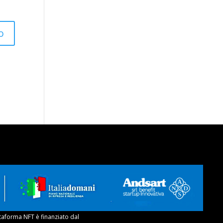
taforma NFT è finanziato dal