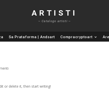
ARTISTI
~ Catalogo artisti ~
za
Sa Prataforma | Andsart
Compracryptoart
Are
menti
t or delete it, then start writing!