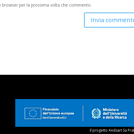
to browser per la prossima volta che commento.
Il progetto Andsart Sa Pra