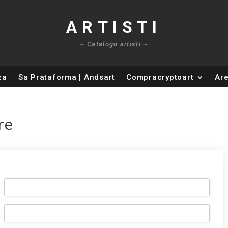
ARTISTI
~ Catalogo artisti ~
za
Sa Prataforma | Andsart
Compracryptoart
Are
re
Email
*
Nome
del