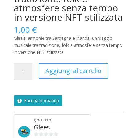
atmosfere senza tempo
in versione NFT stilizzata
1,00
€
Glee’s: armonie tra Sardegna e Irlanda, un viaggio
musicale tra tradizione, folk e atmosfere senza tempo
in versione NFT stilizzata
Glee’s:
Aggiungi al carrello
armonie
tra
Sardegna
e
Fai una domanda
Irlanda,
un
viaggio
galleria
musicale
Glees
tra
tradizione,