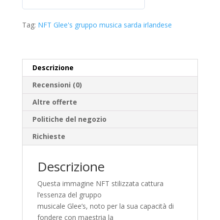
0
folk
s
e
Tag:
NFT Glee's gruppo musica sarda irlandese
u
atmosfere
5
senza
tempo
in
Descrizione
versione
Recensioni (0)
NFT
stilizzata
Altre offerte
quantità
Politiche del negozio
Richieste
Descrizione
Questa immagine NFT stilizzata cattura
l’essenza del gruppo
musicale Glee’s, noto per la sua capacità di
fondere con maestria la