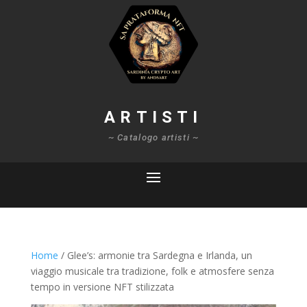
ARTISTI
~ Catalogo artisti ~
Home
/ Glee’s: armonie tra Sardegna e Irlanda, un
viaggio musicale tra tradizione, folk e atmosfere senza
tempo in versione NFT stilizzata