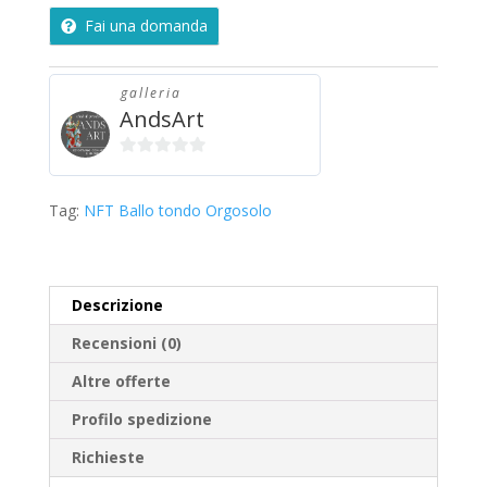
Fai una domanda
galleria
AndsArt
0
s
Tag:
NFT Ballo tondo Orgosolo
u
5
Descrizione
Recensioni (0)
Altre offerte
Profilo spedizione
Richieste