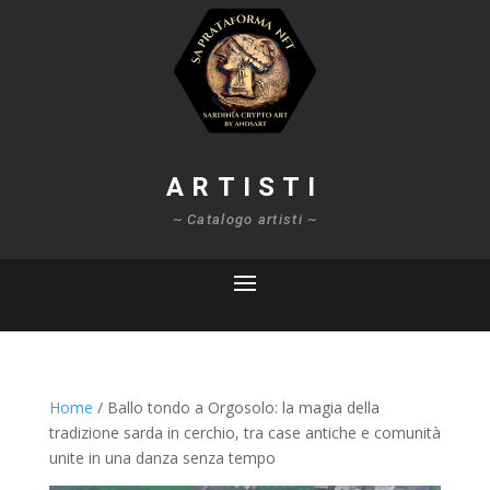
ARTISTI
~ Catalogo artisti ~
Home
/ Ballo tondo a Orgosolo: la magia della
tradizione sarda in cerchio, tra case antiche e comunità
unite in una danza senza tempo