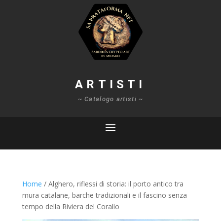
ARTISTI
~ Catalogo artisti ~
Home
/ Alghero, riflessi di storia: il porto antico tra
mura catalane, barche tradizionali e il fascino senza
tempo della Riviera del Corallo