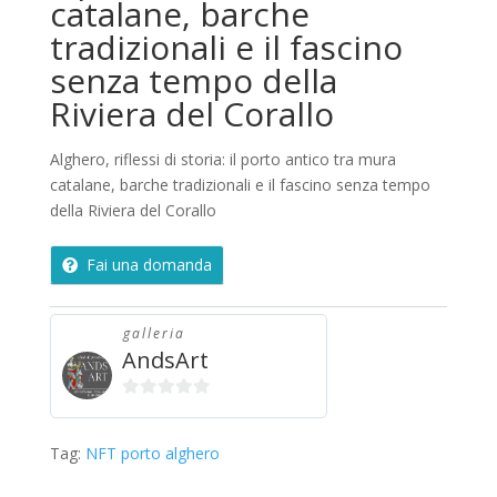
catalane, barche
tradizionali e il fascino
senza tempo della
Riviera del Corallo
Alghero, riflessi di storia: il porto antico tra mura
catalane, barche tradizionali e il fascino senza tempo
della Riviera del Corallo
Fai una domanda
galleria
AndsArt
0
s
Tag:
NFT porto alghero
u
5