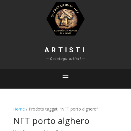
ARTISTI
~ Catalogo artisti ~
Home
/ Prodotti taggati “NFT porto alghero”
NFT porto alghero