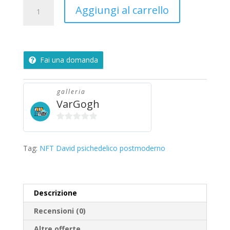
Psychedelic
Aggiungi al carrello
David
quantità
Fai una domanda
galleria
VarGogh
0
s
Tag:
NFT David psichedelico postmoderno
u
5
Descrizione
Recensioni (0)
Altre offerte