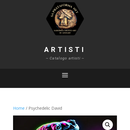
ARTISTI
~ Catalogo artisti ~
Home
/ Psychedelic David