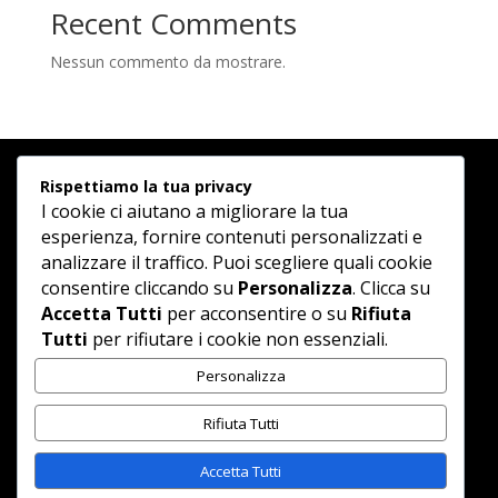
Recent Comments
Nessun commento da mostrare.
Rispettiamo la tua privacy
I cookie ci aiutano a migliorare la tua
esperienza, fornire contenuti personalizzati e
analizzare il traffico. Puoi scegliere quali cookie
consentire cliccando su
Personalizza
. Clicca su
Accetta Tutti
per acconsentire o su
Rifiuta
Tutti
per rifiutare i cookie non essenziali.
Andsart.it partita iva 04130660923
Personalizza
Rifiuta Tutti
Accetta Tutti
Il progetto Andsart Sa Prataforma NFT è finanziato dal