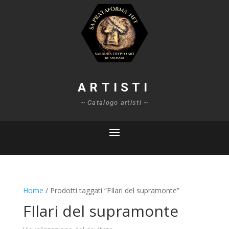
ARTISTI
~ Catalogo artisti ~
Home
/ Prodotti taggati “FIlari del supramonte”
FIlari del supramonte